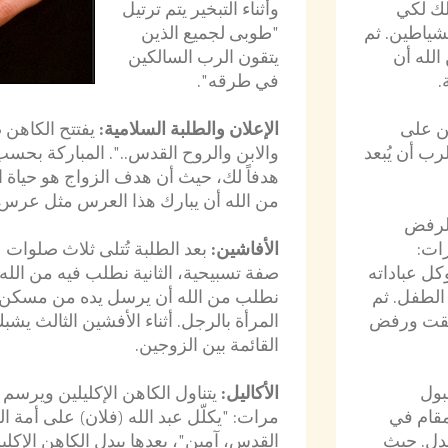
ذلك لكي
وأثناء التبخير يتم ترتيل
لشياطين. ثم
"طوبى لجميع الذين
الله أن
يتقون الرب السالكين
.
في طرقه".
ن على
الإعلان والطلبة السلامية:
يفتتح الكاهن ص
رب أن يُبعد
والابن والروح القدس..". المباركة بحسب
هدفاً لك، حيث أن هدف الزواج هو حياة ال
من الله أن يبارك هذا العرس مثل عرس ق
 لرفض
ات:
الأفاشين:
بعد الطلبة تُتلى ثلاث صلوات (
كل عباداته
صفة تسبيحية، الثانية نطلب فيه من الله 
 الطفل. ثم
نطلب من الله أن يرسل يده من مسكن ق
 مقت ورفض
المرأة بالرجل. أثناء الأفشين الثالث يش
القائمة بين الزوجين.
بول
الأكاليل:
يتناول الكاهن الإكليلين ويرسم 
مقام في
مرات: "يكلّل عبد الله (فلان) على أمة ال
عدل. حيث
القدس، آمين"، بعدها يبدل الكاهن الإكلي