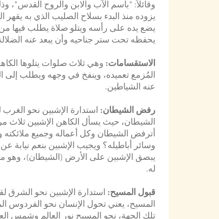
وقائلاً: "باسم الآب والابن والروح القدس"، و
يزوده منذ البدء بسلاح الصليب الذي به يقهر ا
يضع يده على رأسه ويتلو صلاة يطلب فيها من 
يحفظه تحت ستر جناحيه وأن يبعد عنه الضلالة
الاستقسامات:
وهي ثلاث صلوات يتلوها الكاه
المُزمع تعميده، وينفخ في وجهه ويطلب إلى ال
عنه الشياطين.
رفض الشيطان:
استدارة الإشبين نحو الغرب
الشيطان، حيث يسأل الكاهن الإشبين ثلاث مر
أترفض الشيطان وكل أعماله وجميع ملائكته و
وسائر أباطيله؟ ويجيب الإشبين بنعم نيابة عن
يبصق الإشبين على الأرض (الشيطان)، وهو
له.
قبول المسيح:
استدارة الإشبين نحو الشرق لق
المسيح، يعني تحول الإنسان نحو الفردوس ال
تلك الجهة، نحو المسيح نور العالم وشمس ال