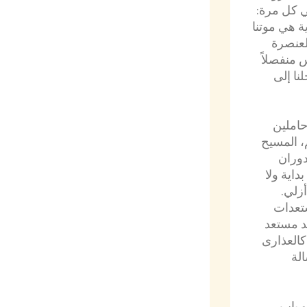
 كل مرة:
ة هي موتنا
لعنصرة
 منفصلاً
لنا إلى
حاملين
، المسيح
دوران
داية ولا
أزلي.
ستعدات
ّد مستعد
كالعذارى
الة
و باب