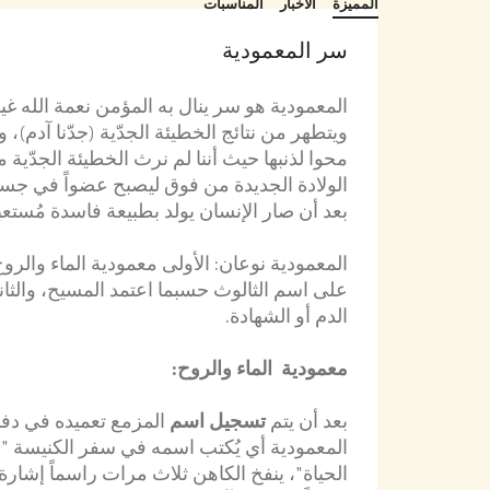
المميزة
الأخبار
المناسبات
سر المعمودية
المعمودية هو سر ينال به المؤمن نعمة الله غي
ويتطهر من نتائج الخطيئة الجدّية (جدّنا آدم)،
محوا لذنبها حيث أننا لم نرث الخطيئة الجدّية من
الولادة الجديدة من فوق ليصبح عضواً في جس
بعد أن صار الإنسان يولد بطبيعة فاسدة مُستع
المعمودية نوعان: الأولى معمودية الماء والر
على اسم الثالوث حسبما اعتمد المسيح، والثان
الدم أو الشهادة.
معمودية الماء والروح:
بعد أن يتم
تسجيل اسم
المزمع تعميده في دفا
المعمودية أي يُكتب اسمه في سفر الكنيسة 
الحياة"، ينفخ الكاهن ثلاث مرات راسماً إشار