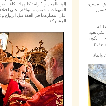
فق المسيح،
إلهنا بالمجد والكرامة كللهما". يكافأ الع
 دستور
الشهوات والعيوب والنواقص على اختلافها
على انتصارهما في العفة قبل الزواج وع
المشتركة.
ظافة
 لكي تعود
أي أن تكون
ام نوح.
 والفاني.