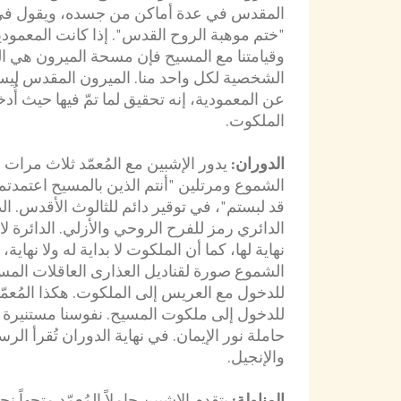
المقدس في عدة أماكن من جسده، ويقول في
"ختم موهبة الروح القدس". إذا كانت المعمودي
وقيامتنا مع المسيح فإن مسحة الميرون هي ا
الشخصية لكل واحد منا. الميرون المقدس ليس
عن المعمودية، إنه تحقيق لما تمّ فيها حيث أُدخ
الملكوت.
الدوران:
يدور الإشبين مع المُعمّد ثلاث مرات 
الشموع ومرتلين "أنتم الذين بالمسيح اعتمدتم
قد لبستم"، في توقير دائم للثالوث الأقدس. ال
الدائري رمز للفرح الروحي والأزلي. الدائرة لا ب
نهاية لها، كما أن الملكوت لا بداية له ولا نهاية، 
الشموع صورة لقناديل العذارى العاقلات الم
للدخول مع العريس إلى الملكوت. هكذا المُعم
للدخول إلى ملكوت المسيح. نفوسنا مستنيرة 
حاملة نور الإيمان. في نهاية الدوران تُقرأ الرس
والإنجيل.
المناولة:
يتقدم الإشبين حاملاً المُعمّد متجهاً نح