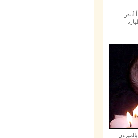
اً أبيض
طهارة
بالميرون