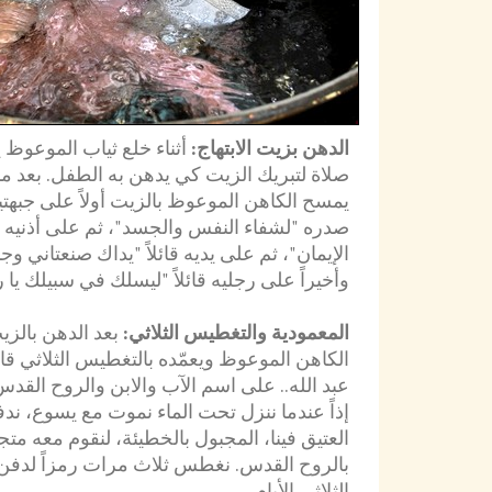
الدهن بزيت الابتهاج:
أثناء خلع ثياب الموعوظ ي
صلاة لتبريك الزيت كي يدهن به الطفل. بعد مب
يمسح الكاهن الموعوظ بالزيت أولاً على جبهت
صدره "لشفاء النفس والجسد"، ثم على أذنيه 
الإيمان"، ثم على يديه قائلاً "يداك صنعتاني وجب
وأخيراً على رجليه قائلاً "ليسلك في سبيلك يا 
المعمودية والتغطيس الثلاثي:
بعد الدهن بالزي
الكاهن الموعوظ ويعمّده بالتغطيس الثلاثي قائلاً:
عبد الله.. على اسم الآب والابن والروح القد
إذاً عندما ننزل تحت الماء نموت مع يسوع، ند
العتيق فينا، المجبول بالخطيئة، لنقوم معه مت
بالروح القدس. نغطس ثلاث مرات رمزاً لدفن
الثلاثي الأيام.