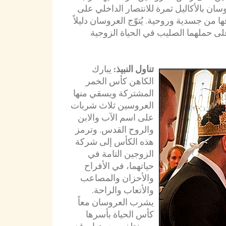
روسان بالأكاليل ثمرة للانتصار الداخلي على
 من جسدية وروحية. يُتوّج العروسان دليلاً
لى حملهما الصليب في الحياة الزوجية
تناول النبيذ:
يبارك
الكاهن كأس الخمر
المشتركة ويسقي منها
العروسين ثلاث شربات
على اسم الآب والابن
والروح القدس. وترمز
هذه الكأس إلى شركة
الزوجين التامة في
حياتهما، في الأفراح
والأحزان والمصاعب
والأتعاب والراحة.
يشرب العروسان معاً
كأس الحياة بأسرها