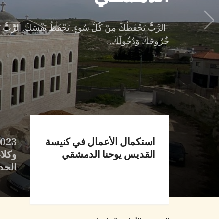
"الرَّبُّ يَحْفَظُكَ مِنْ كُلِّ سُوءٍ. يَحْفَظُ نَفْسَكَ. الرَّبُّ ي
خُرُوجَكَ وَدُخُولَكَ...
استكمال الأعمال في كنيسة
القديس يوحنا الدمشقي
وكلاء
الجد