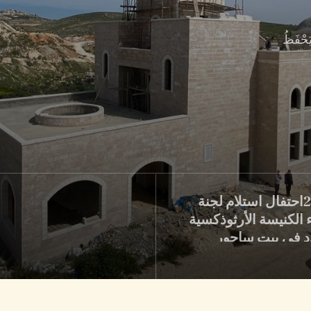
َحْفَظُ
2023احتفال استلام لجنة
 الكنيسة الأرثوذكسية
د في بيت ساحور