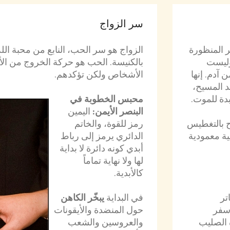
سر الزواج
ر المنظورة
الزواج هو سر الحب، النابع من محبة الل
 وليست
بالكنيسة. الحب هو حركة الخروج من الأنا
 آدم. إنها
الأشخاص ولكن تؤكدهم.
د المسيح،
بدة للموت.
محبس الخطوبة في
البنصر الأيمن:
اليمين
وح بالتغطيس
رمز للقوة، والخاتم
ية معمودية
الدائري يرمز إلى رباط
أبدي كونه دائرة لا بداية
لها ولا نهاية تماماً
كالأبدية.
تر
في البداية
يبخّر الكاهن
"سفر
حول المنضدة والأيقونات
ة الصليب
والعروسين والشعب