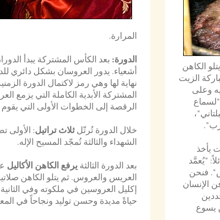
المرارة.
الدورة:
بعد الكأس المشتركة يبدأ الدو
تلو الكاهن
أشعياء. يدور العروسان بشكل دائري للدلالة
اركة الزيت
نهاية لها وهي رمز لاكتمال الدورة الزمنية.
يه وعلى
المشتركة الأبدية الكاملة التي يزمع ال
"لسماع
الرقصة إلى الخطوات الأولى التي يقوم 
لتاني"،
رب".
خلال الدورة تُرتّل
ثلاث تراتيل
: الأولى ت
الشهداء والثالثة تُمجّد المسيح الإله.
ت يأخذ
 "يُعمَّد
بعد الدورة الثالثة
يرفع الكاهن الأكاليل
عن
س". فنحن
العريس والعروس. ثم يتلو الكاهن صلاتي
فن الإنسان
إكليل العروسين في ملكوته وفي الثانية 
جددين
حياةً مديدة وحسن توليد ونجاحاً في المع
 يسوع