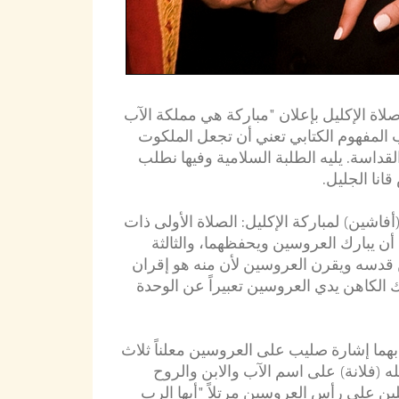
لاة الإكليل بإعلان "مباركة هي مملكة الآب
 المفهوم الكتابي تعني أن تجعل الملكوت
قداسة. يليه الطلبة السلامية وفيها نطلب
انا الجليل.
أفاشين) لمباركة الإكليل: الصلاة الأولى ذات
أن يبارك العروسين ويحفظهما، والثالثة
دسه ويقرن العروسين لأن منه هو إقران
بك الكاهن يدي العروسين تعبيراً عن الوحدة
بهما إشارة صليب على العروسين معلناً ثلاث
له (فلانة) على اسم الآب والابن والروح
لين على رأس العروسين مرتلاً "أيها الرب