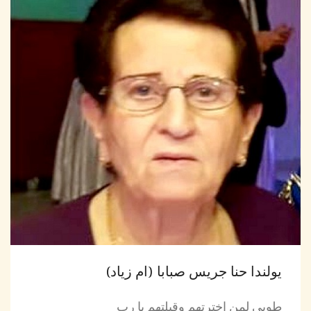
يولندا حنا جريس صبابا (ام زياد)
طوبى لمن إخترتهم وقبلتهم يا رب