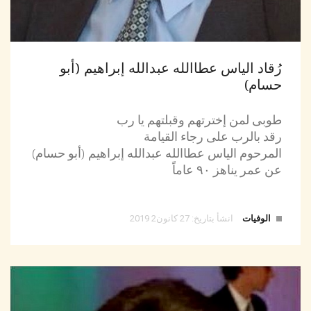
رُقاد الياس عطاالله عبدالله إبراهيم (أبو
حسام)
طوبى لمن إخترتهم وقبلتهم يا رب
رقد بالرب على رجاء القيامة
المرحوم الياس عطاالله عبدالله إبراهيم (أبو حسام)
عن عمر يناهز ٩۰ عاماً
الوفيات
انشأ بتاريخ: 27 كانون2 2019