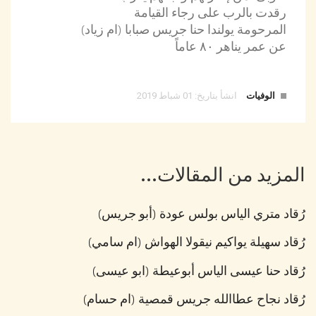
رقدت بالرب على رجاء القيامة
المرحومة يولندا حنا جريس صبابا (ام زياد)
عن عمر يناهر ٨٠ عاماً
الوفيات
انشأ بتاريخ: 01 شباط 2019
المزيد من المقالات...
رُقاد متري الياس بولس عودة (أبو جريس)
رُقاد سهيلة يواكيم نيقولا الهواش (ام سامي)
رُقاد حنا عيسى الياس أبوعيطة (ابو عيسى)
رُقاد نجاح عطاالله جريس قمصية (ام حسام)