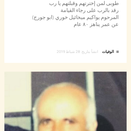
طوبى لمن إخترتهم وقبلتهم يا رب
رقد بالرب على رجاء القيامة
المرحوم يواكيم ميخائيل خوري (ابو جورج)
عن عمر يناهز ٨٠ عام
الوفيات
انشأ بتاريخ: 28 شباط 2019