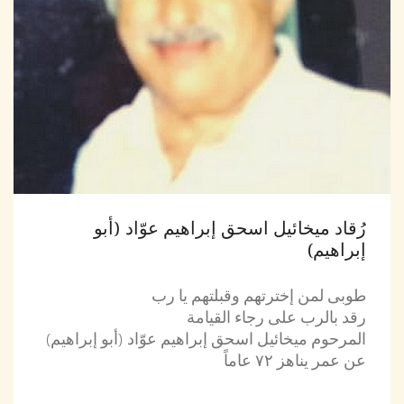
رُقاد ميخائيل اسحق إبراهيم عوّاد (أبو
إبراهيم)
طوبى لمن إخترتهم وقبلتهم يا رب
رقد بالرب على رجاء القيامة
المرحوم ميخائيل اسحق إبراهيم عوّاد (أبو إبراهيم)
عن عمر يناهز ۷۲ عاماً